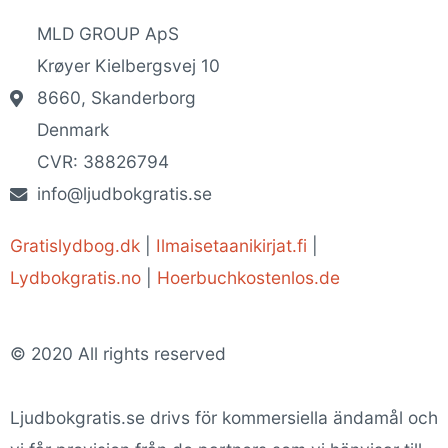
MLD GROUP ApS
Krøyer Kielbergsvej 10
8660, Skanderborg
Denmark
CVR: 38826794
info@ljudbokgratis.se
Gratislydbog.dk
|
Ilmaisetaanikirjat.fi
|
Lydbokgratis.no
|
Hoerbuchkostenlos.de
© 2020 All rights reserved
Ljudbokgratis.se drivs för kommersiella ändamål och