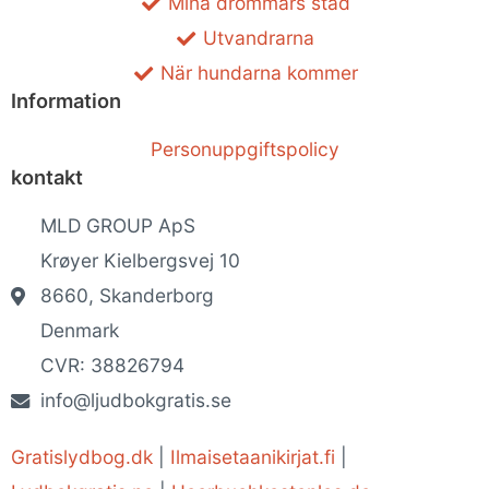
Mina drömmars stad
Utvandrarna
När hundarna kommer
Information
Personuppgiftspolicy
kontakt
MLD GROUP ApS
Krøyer Kielbergsvej 10
8660, Skanderborg
Denmark
CVR: 38826794
info@ljudbokgratis.se
Gratislydbog.dk
|
Ilmaisetaanikirjat.fi
|