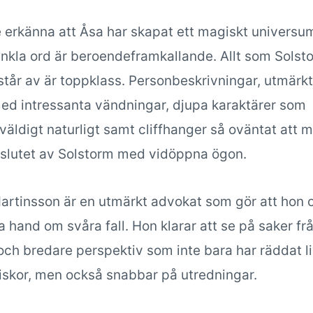
erkänna att Åsa har skapat ett magiskt universu
kla ord är beroendeframkallande. Allt som Solst
står av är toppklass. Personbeskrivningar, utmärkt
ed intressanta vändningar, djupa karaktärer som
väldigt naturligt samt cliffhanger så oväntat att 
 slutet av Solstorm med vidöppna ögon.
rtinsson är en utmärkt advokat som gör att hon o
ta hand om svåra fall. Hon klarar att se på saker fr
 och bredare perspektiv som inte bara har räddat l
iskor, men också snabbar på utredningar.