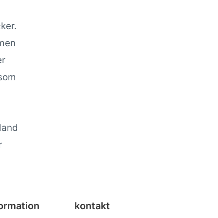
ker.
 men
er
 som
Bland
r
ormation
kontakt