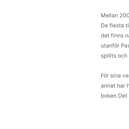
Mellan 200
De flesta 
det finns 
utanför Pax
spillts oc
För sina ve
annat har 
boken Det 