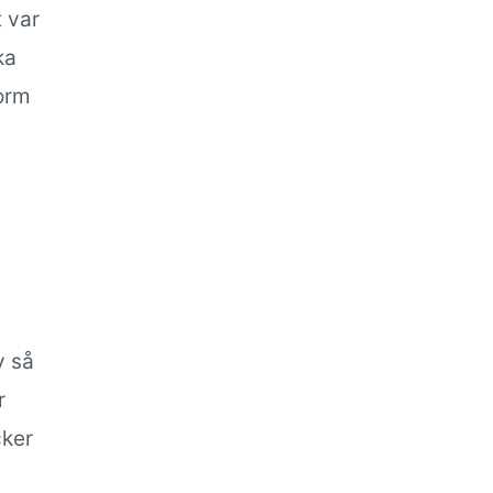
 var
ka
torm
v så
r
cker