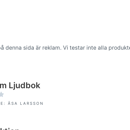
nna sida är reklam. Vi testar inte alla produkter
rm Ljudbok

E: ÅSA LARSSON