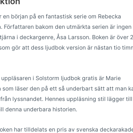
ktion
r en början på en fantastisk serie om Rebecka
. Författaren bakom den utmärkta serien är ingen
tjärna i deckargenre, Åsa Larsson. Boken är över 
som gör att dess ljudbok version är nästan tio tim
 uppläsaren i Solstorm ljudbok gratis är Marie
 som läser den på ett så underbart sätt att man k
 ifrån lyssnandet. Hennes uppläsning stil lägger till
ill denna underbara historien.
ken har tilldelats en pris av svenska deckaraka