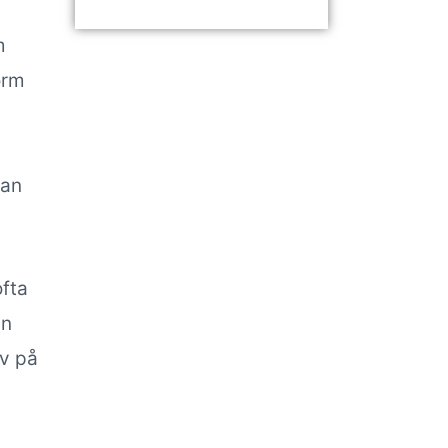
m
orm
man
fta
ån
iv på