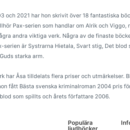
3 och 2021 har hon skrivit över 18 fantastiska böc
tillhör Pax-serien som handlar om Alrik och Viggo,
några andra viktiga verk. Några av de finaste böck
-serien är Systrarna Hietala, Svart stig, Det blod
h Guds starka arm.
rk har Åsa tilldelats flera priser och utmärkelser. 
hon fått Bästa svenska kriminalroman 2004 pris fö
blod som spillts och årets författare 2006.
Populära
Inf
ljudböcker