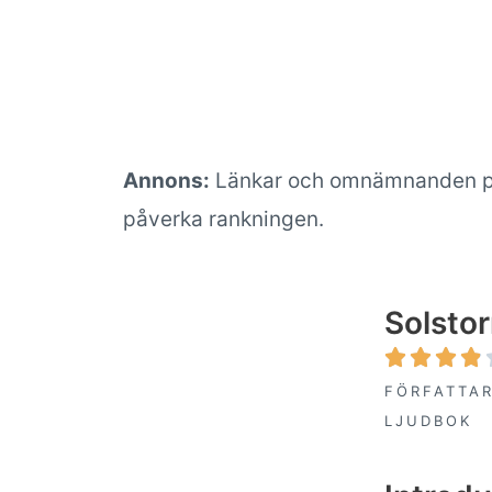
Annons:
Länkar och omnämnanden på de
påverka rankningen.
Solsto




FÖRFATTAR
LJUDBOK