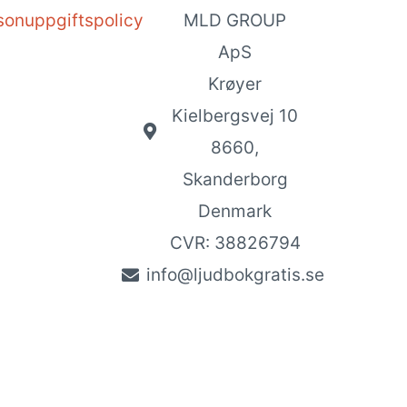
sonuppgiftspolicy
MLD GROUP
ApS
Krøyer
Kielbergsvej 10
8660,
Skanderborg
Denmark
CVR: 38826794
info@ljudbokgratis.se