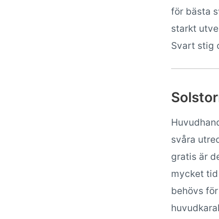
för bästa 
starkt utv
Svart stig 
Solsto
Huvudhandl
svåra utre
gratis är d
mycket tid 
behövs för
huvudkara