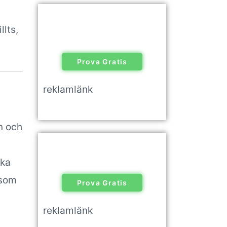
lts,
Prova Gratis
reklamlänk
n och
ska
 som
Prova Gratis
reklamlänk