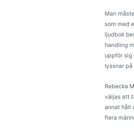
Man måste 
som med en
ljudbok be
handling m
uppför sig 
lyssnar på
Rebecka Ma
väljas att 
annat håll
flera männ