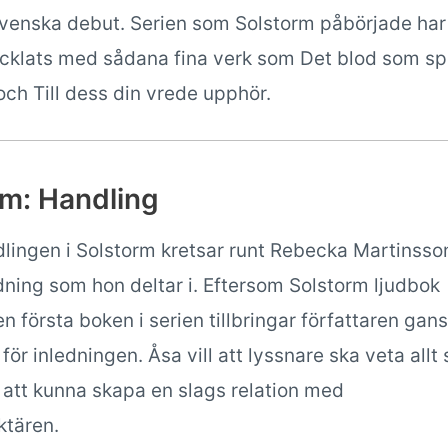
svenska debut. Serien som Solstorm påbörjade har
ecklats med sådana fina verk som Det blod som spil
och Till dess din vrede upphör.
rm: Handling
ingen i Solstorm kretsar runt Rebecka Martinsso
dning som hon deltar i. Eftersom Solstorm ljudbok
en första boken i serien tillbringar författaren gan
för inledningen. Åsa vill att lyssnare ska veta allt
 att kunna skapa en slags relation med
ktären.