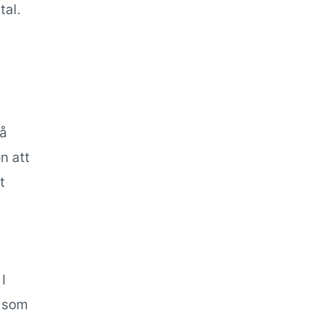
tal.
på
n att
t
I
a som