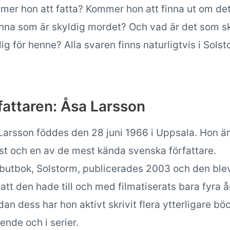
mer hon att fatta? Kommer hon att finna ut om det
anna som är skyldig mordet? Och vad är det som s
lig för henne? Alla svaren finns naturligtvis i Sols
fattaren: Åsa Larsson
Larsson föddes den 28 juni 1966 i Uppsala. Hon är
ist och en av de mest kända svenska författare.
utbok, Solstorm, publicerades 2003 och den ble
att den hade till och med filmatiserats bara fyra å
an dess har hon aktivt skrivit flera ytterligare bö
ende och i serier.