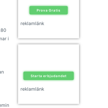
Prova Gratis
reklamlänk
280
mar i
an
Starta erbjudandet
reklamlänk
demin