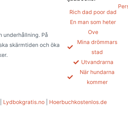
Per
Rich dad poor dad
En man som heter
Ove
h underhållning. På
Mina drömmars
inska skärmtiden och öka
stad
er.
Utvandrarna
När hundarna
kommer
|
Lydbokgratis.no
|
Hoerbuchkostenlos.de