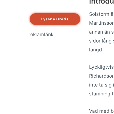
Introdu
Solstorm ä
Lyssna Gratis
Martinsson
annan än s
reklamlänk
sidor lång 
längd.
Lyckligtvis
Richardson
inte ta sig
stämning t
Vad med bo