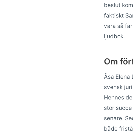
beslut kom
faktiskt S
vara så far
ljudbok.
Om för
Åsa Elena 
svensk jur
Hennes deb
stor succe 
senare. Sed
både fristå