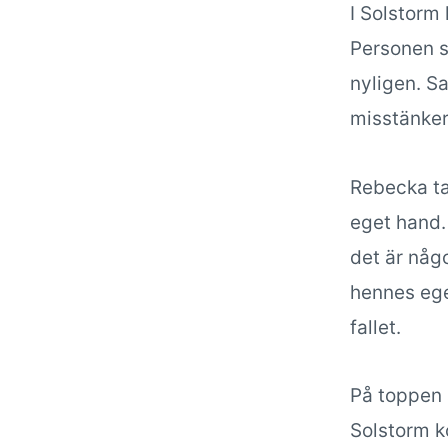
I Solstorm 
Personen s
nyligen. S
misstänker 
Rebecka ta
eget hand. 
det är någo
hennes ege
fallet.
På toppen 
Solstorm k