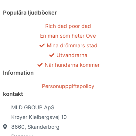
Populära ljudböcker
Rich dad poor dad
En man som heter Ove
Mina drömmars stad
Utvandrarna
När hundarna kommer
Information
Personuppgiftspolicy
kontakt
MLD GROUP ApS
Krøyer Kielbergsvej 10
8660, Skanderborg