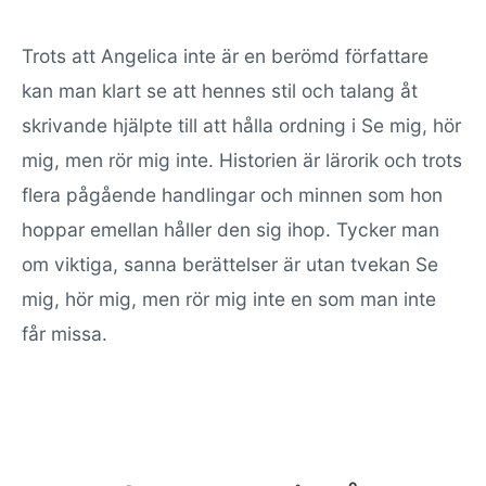
Trots att Angelica inte är en berömd författare
kan man klart se att hennes stil och talang åt
skrivande hjälpte till att hålla ordning i Se mig, hör
mig, men rör mig inte. Historien är lärorik och trots
flera pågående handlingar och minnen som hon
hoppar emellan håller den sig ihop. Tycker man
om viktiga, sanna berättelser är utan tvekan Se
mig, hör mig, men rör mig inte en som man inte
får missa.