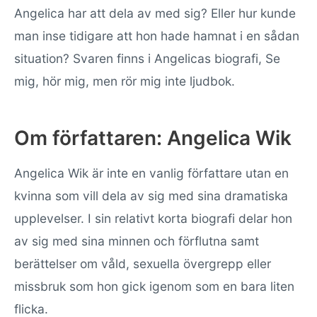
Angelica har att dela av med sig? Eller hur kunde
man inse tidigare att hon hade hamnat i en sådan
situation? Svaren finns i Angelicas biografi, Se
mig, hör mig, men rör mig inte ljudbok.
Om författaren: Angelica Wik
Angelica Wik är inte en vanlig författare utan en
kvinna som vill dela av sig med sina dramatiska
upplevelser. I sin relativt korta biografi delar hon
av sig med sina minnen och förflutna samt
berättelser om våld, sexuella övergrepp eller
missbruk som hon gick igenom som en bara liten
flicka.