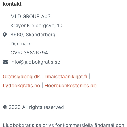
kontakt
MLD GROUP ApS
Krøyer Kielbergsvej 10
8660, Skanderborg
Denmark
CVR: 38826794
info@ljudbokgratis.se
Gratislydbog.dk
|
Ilmaisetaanikirjat.fi
|
Lydbokgratis.no
|
Hoerbuchkostenlos.de
© 2020 All rights reserved
Ljudbokgratis.se drivs för kommersiella ändamål och