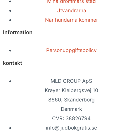
Mina drömmars stad
Utvandrarna
När hundarna kommer
Information
Personuppgiftspolicy
kontakt
MLD GROUP ApS
Krøyer Kielbergsvej 10
8660, Skanderborg
Denmark
CVR: 38826794
info@ljudbokgratis.se