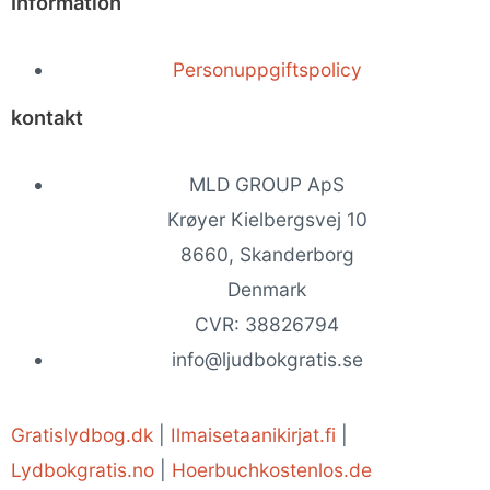
Information
Personuppgiftspolicy
kontakt
MLD GROUP ApS
Krøyer Kielbergsvej 10
8660, Skanderborg
Denmark
CVR: 38826794
info@ljudbokgratis.se
Gratislydbog.dk
|
Ilmaisetaanikirjat.fi
|
Lydbokgratis.no
|
Hoerbuchkostenlos.de