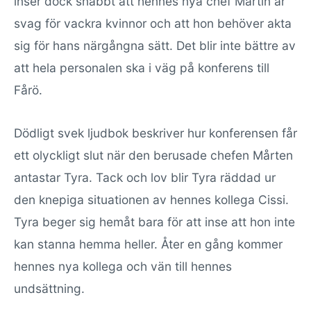
inser dock snabbt att hennes nya chef Martin är
svag för vackra kvinnor och att hon behöver akta
sig för hans närgångna sätt. Det blir inte bättre av
att hela personalen ska i väg på konferens till
Fårö.
Dödligt svek ljudbok beskriver hur konferensen får
ett olyckligt slut när den berusade chefen Mårten
antastar Tyra. Tack och lov blir Tyra räddad ur
den knepiga situationen av hennes kollega Cissi.
Tyra beger sig hemåt bara för att inse att hon inte
kan stanna hemma heller. Åter en gång kommer
hennes nya kollega och vän till hennes
undsättning.