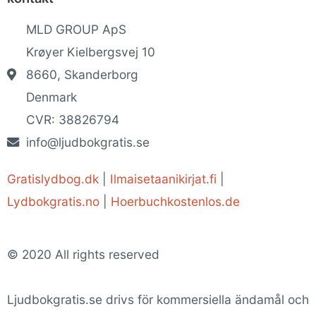
MLD GROUP ApS
Krøyer Kielbergsvej 10
8660, Skanderborg
Denmark
CVR: 38826794
info@ljudbokgratis.se
Gratislydbog.dk
|
Ilmaisetaanikirjat.fi
|
Lydbokgratis.no
|
Hoerbuchkostenlos.de
© 2020 All rights reserved
Ljudbokgratis.se drivs för kommersiella ändamål och