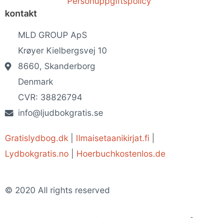
Personuppgiftspolicy
kontakt
MLD GROUP ApS
Krøyer Kielbergsvej 10
8660, Skanderborg
Denmark
CVR: 38826794
info@ljudbokgratis.se
Gratislydbog.dk
|
Ilmaisetaanikirjat.fi
|
Lydbokgratis.no
|
Hoerbuchkostenlos.de
© 2020 All rights reserved