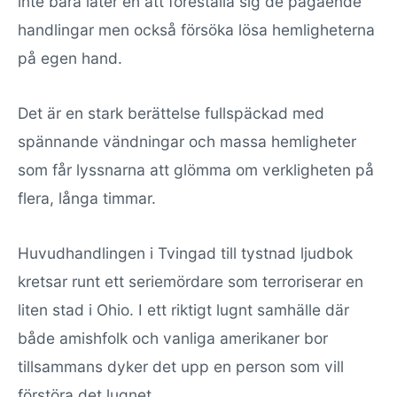
inte bara låter en att föreställa sig de pågående
handlingar men också försöka lösa hemligheterna
på egen hand.
Det är en stark berättelse fullspäckad med
spännande vändningar och massa hemligheter
som får lyssnarna att glömma om verkligheten på
flera, långa timmar.
Huvudhandlingen i Tvingad till tystnad ljudbok
kretsar runt ett seriemördare som terroriserar en
liten stad i Ohio. I ett riktigt lugnt samhälle där
både amishfolk och vanliga amerikaner bor
tillsammans dyker det upp en person som vill
förstöra det lugnet.